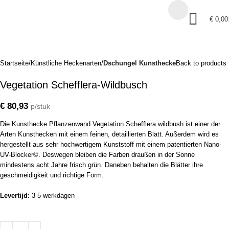
€
0,00
Startseite
Künstliche Heckenarten
Dschungel Kunsthecke
Back to products
Vegetation Schefflera-Wildbusch
€
80,93
p/stuk
Die Kunsthecke Pflanzenwand Vegetation Schefflera wildbush ist einer der
Arten Kunsthecken mit einem feinen, detaillierten Blatt. Außerdem wird es
hergestellt aus sehr hochwertigem Kunststoff mit einem patentierten Nano-
UV-Blocker©. Deswegen bleiben die Farben draußen in der Sonne
mindestens acht Jahre frisch grün. Daneben behalten die Blätter ihre
geschmeidigkeit und richtige Form.
Levertijd:
3-5 werkdagen