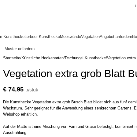
Ü
en Kunsthecke
Lorbeer Kunsthecke
Mooswände
Vegetation
Angebot anfordern
Be
Muster anfordern
Startseite
Künstliche Heckenarten
Dschungel Kunsthecke
Vegetation extra
Vegetation extra grob Blatt 
€
74,95
p/stuk
Die Kunsthecke Vegetation extra grob Busch Blatt bildet sich aus fünf gem
Wachstum. Sehr geeignet für die Anwendung eines senkrechten Gartens. Eve
Webshop erhältlich.
Auf der Matte ist eine Mischung von Farn und Grase befestigt, kombiniert m
Ausstrahlung.