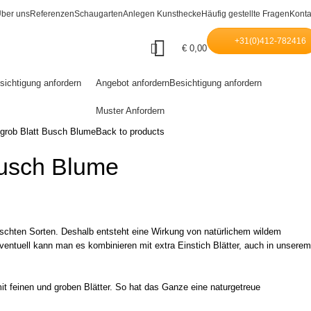
ber uns
Referenzen
Schaugarten
Anlegen Kunsthecke
Häufig gestellte Fragen
Konta
+31(0)412-782416
€
0,00
sichtigung anfordern
Angebot anfordern
Besichtigung anfordern
Muster Anfordern
 grob Blatt Busch Blume
Back to products
Busch Blume
ischten Sorten. Deshalb entsteht eine Wirkung von natürlichem wildem
ntuell kann man es kombinieren mit extra Einstich Blätter, auch in unserem
it feinen und groben Blätter. So hat das Ganze eine naturgetreue