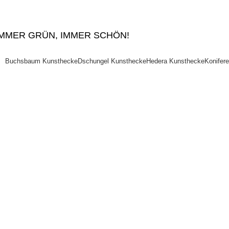
IMMER GRÜN, IMMER SCHÖN!
Buchsbaum Kunsthecke
Dschungel Kunsthecke
Hedera Kunsthecke
Konifer