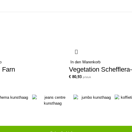
b
In den Warenkorb
 Farn
Vegetation Schefflera
€
80,93
p/stuk