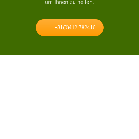
um Ihnen zu helfen.
+31(0)412-782416
Kunsthecke.de ist schon seit vielen Jahren Spezialist auf dem Gebiet von
Kunsthecken im privaten und kommerziellen Bereich. Wir beraten Sie gerne
zu den Möglichkeiten!
Kontakt