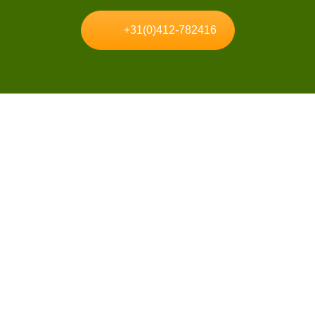
+31(0)412-782416
Kunsthecke.de ist schon seit vielen Jahren Spezialist auf dem Gebiet von
Kunsthecken im privaten und kommerziellen Bereich. Wir beraten Sie gerne
zu den Möglichkeiten!
Kontakt