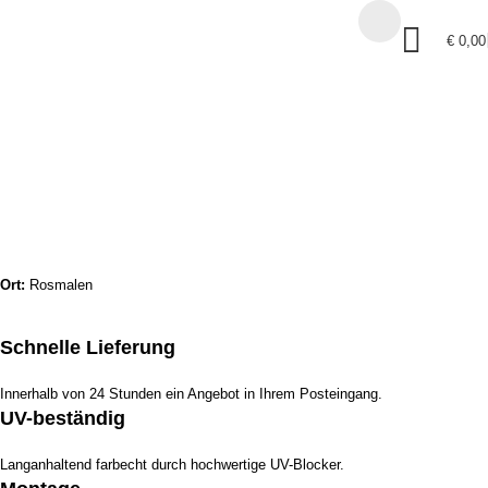
€
0,00
van Pinxteren
Home
Referenzen
van Pinxteren
Ort:
Rosmalen
Schnelle Lieferung
Innerhalb von 24 Stunden ein Angebot in Ihrem Posteingang.
UV-beständig
Langanhaltend farbecht durch hochwertige UV-Blocker.