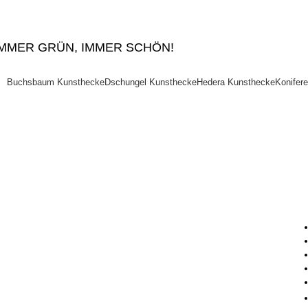
IMMER GRÜN, IMMER SCHÖN!
Buchsbaum Kunsthecke
Dschungel Kunsthecke
Hedera Kunsthecke
Konifer