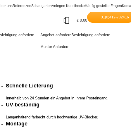
ber uns
Referenzen
Schaugarten
Anlegen Kunsthecke
Häufig gestellte Fragen
Konta
+31(0)412-782416
€
0,00
sichtigung anfordern
Angebot anfordern
Besichtigung anfordern
Muster Anfordern
Schnelle Lieferung
Innerhalb von 24 Stunden ein Angebot in Ihrem Posteingang.
UV-beständig
Langanhaltend farbecht durch hochwertige UV-Blocker.
Montage