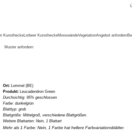
Ü
en Kunsthecke
Lorbeer Kunsthecke
Mooswände
Vegetation
Angebot anfordern
Be
Muster anfordern
Lommel (BE)
Home
Referenzen
Lommel (BE)
Ort:
Lommel (BE)
Produkt:
Leucadendron Green
Durchsichtig: 95% geschlossen
Farbe: dunkelgrün
Blatttyp: grob
Blattgröße: Mittelgroß, verschiedene Blattgrößen.
Weitere Blattarten: Nein, 1 Blattart
Mehr als 1 Farbe: Nein, 1 Farbe hat hellere Farbvariationsblätter.