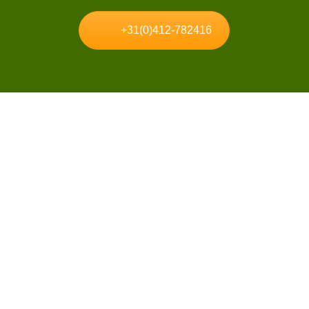
+31(0)412-782416
Allgemeine
Informationen
it N
Service, Garantie und
Rücksendungen
Datenschutzerklärung
l
Kontakt