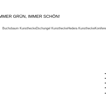
IMMER GRÜN, IMMER SCHÖN!
Buchsbaum Kunsthecke
Dschungel Kunsthecke
Hedera Kunsthecke
Konifer