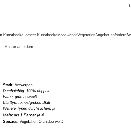
Ü
en Kunsthecke
Lorbeer Kunsthecke
Mooswände
Vegetation
Angebot anfordern
Be
Muster anfordern
Antwerpen (BE
Home
Referenzen
Antwerpen (BE)
Stadt:
Antwerpen
Durchsichtig: 100% doppelt
Farbe: grün hellweiß
Blatttyp: feines/grobes Blatt
Weitere Typen durchsuchen: ja
Mehr als 1 Farbe: ja 4
Spezies:
Vegetation Orchidee weiß