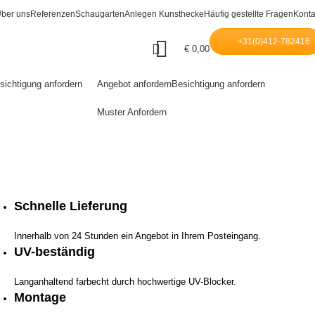
ber uns
Referenzen
Schaugarten
Anlegen Kunsthecke
Häufig gestellte Fragen
Konta
+31(0)412-782416
€
0,00
sichtigung anfordern
Angebot anfordern
Besichtigung anfordern
Muster Anfordern
)
Schnelle Lieferung
Innerhalb von 24 Stunden ein Angebot in Ihrem Posteingang.
UV-beständig
Langanhaltend farbecht durch hochwertige UV-Blocker.
Montage