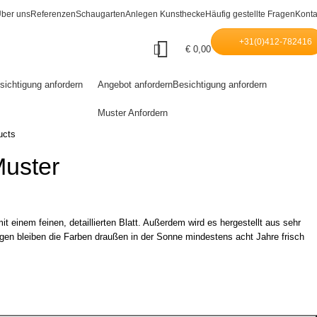
ber uns
Referenzen
Schaugarten
Anlegen Kunsthecke
Häufig gestellte Fragen
Konta
+31(0)412-782416
€
0,00
sichtigung anfordern
Angebot anfordern
Besichtigung anfordern
Muster Anfordern
ucts
Muster
t einem feinen, detaillierten Blatt. Außerdem wird es hergestellt aus sehr
en bleiben die Farben draußen in der Sonne mindestens acht Jahre frisch