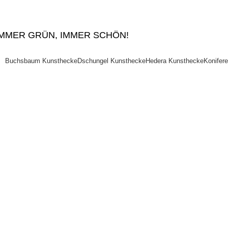
IMMER GRÜN, IMMER SCHÖN!
Buchsbaum Kunsthecke
Dschungel Kunsthecke
Hedera Kunsthecke
Konifer