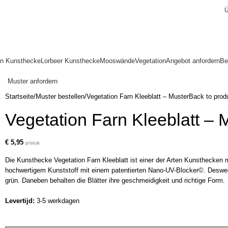
Ü
en Kunsthecke
Lorbeer Kunsthecke
Mooswände
Vegetation
Angebot anfordern
Be
Muster anfordern
Startseite
Muster bestellen
Vegetation Farn Kleeblatt – Muster
Back to prod
Vegetation Farn Kleeblatt – 
€
5,95
p/stuk
Die Kunsthecke Vegetation Farn Kleeblatt ist einer der Arten Kunsthecken mi
hochwertigem Kunststoff mit einem patentierten Nano-UV-Blocker©. Desweg
grün. Daneben behalten die Blätter ihre geschmeidigkeit und richtige Form.
Levertijd:
3-5 werkdagen