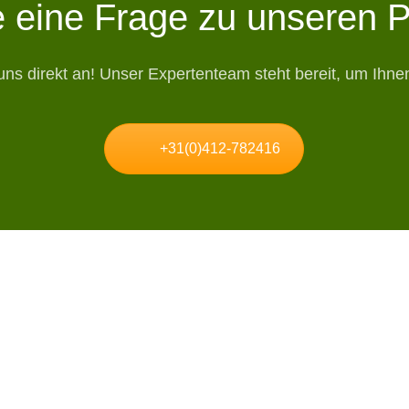
 eine Frage zu unseren 
uns direkt an! Unser Expertenteam steht bereit, um Ihnen
+31(0)412-782416
Allgemeine
Informationen
it N
Service, Garantie und
Rücksendungen
Datenschutzerklärung
l