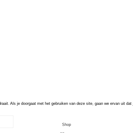
Kontakt
ten Schaugarten
ch Vereinbarung geöffnet
 Uhr.
ten: nach Vereinbarung
keting
.
aait. Als je doorgaat met het gebruiken van deze site, gaan we ervan uit dat
Shop
0