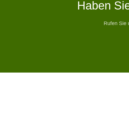
Haben Sie
Rufen Sie 
Kontakt
Kunsthecke.de ist schon seit vielen Jahren Spezialist
auf dem Gebiet von Kunsthecken im privaten und
Kunsthecke.de
kommerziellen Bereich. Wir beraten Sie gerne zu den
Friezenweg 20 Un
Möglichkeiten!
5349AW Oss
Niederlande
+31(0)412-782416
info@kunsthaag.n